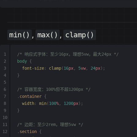
/* none: 保持原始尺寸 */
,
,
min()
max()
clamp()
/* 响应式字体：至少16px，理想5vw，最大24px */
body
 {
  font-size
:
 clamp
(
16
px
,
 5
vw
,
 24
px
);
}
/* 容器宽度：100%但不超1200px */
.
container
 {
  width
:
 min
(
100
%
,
 1200
px
);
}
/* 边距：至少2rem，理想5vw */
.
section
 {