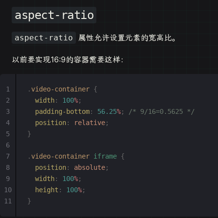
aspect-ratio
属性允许设置元素的宽高比。
aspect-ratio
以前要实现16:9的容器需要这样：
.
video-container
 {
  width
:
 100
%
;
  padding-bottom
:
 56.25
%
;
 /* 9/16=0.5625 */
  position
:
 relative
;
}
.
video-container
 iframe
 {
  position
:
 absolute
;
  width
:
 100
%
;
  height
:
 100
%
;
}