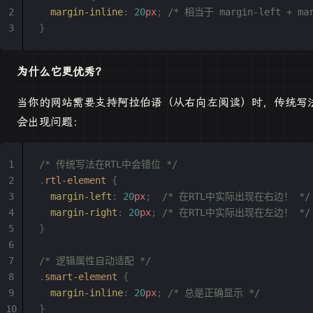
  margin-inline
:
 20
px
;
 /* 相当于 margin-left + mar
}
为什么它更优秀？
当你的网站需要支持阿拉伯语（从右向左阅读）时，传统写
会出现问题：
/* 传统写法在RTL中会错位 */
.
rtl-element
 {
  margin-left
:
 20
px
;
  /* 在RTL中实际出现在右边！ */
  margin-right
:
 20
px
;
 /* 在RTL中实际出现在左边！ */
}
/* 逻辑属性自动适配 */
.
smart-element
 {
  margin-inline
:
 20
px
;
 /* 总是正确显示 */
}