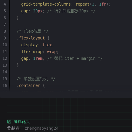
  grid-template-columns
:
 repeat
(
3
,
 1
fr
);
  gap
:
 20
px
;
 /* 行列间距都是20px */
}
/* Flex布局 */
.
flex-layout
 {
  display
:
 flex
;
  flex-wrap
:
 wrap
;
  gap
:
 1
rem
;
 /* 替代 item + margin */
}
/* 单独设置行列 */
.
container
 {
  gap
:
 20
px
 10
px
;
 /* 行间距20px 列间距10px */
}
编辑此页
贡献者:
zhenghaoyang24