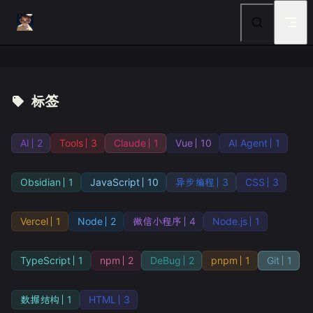
Skip to content
标签
AI
2
Tools
3
Claude
1
Vue
10
AI Agent
1
Obsidian
1
JavaScript
10
异步编程
3
CSS
3
Vercel
1
Node
2
微信小程序
4
Node.js
1
TypeScript
1
npm
2
DeBug
2
pnpm
1
Git
1
数据结构
1
HTML
3